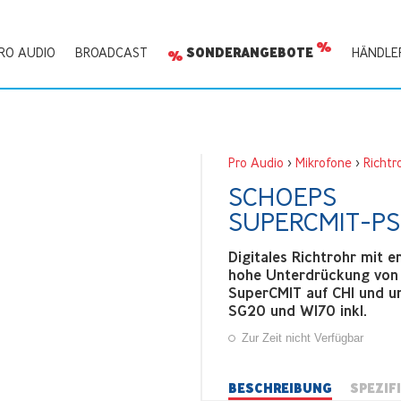
RO AUDIO
BROADCAST
SONDERANGEBOTE
HÄNDLE
Pro Audio
>
Mikrofone
>
Richtr
SCHOEPS
SUPERCMIT-PS
Digitales Richtrohr mit 
hohe Unterdrückung von D
SuperCMIT auf CH1 und un
SG20 und W170 inkl.
Zur Zeit nicht Verfügbar
BESCHREIBUNG
SPEZIF