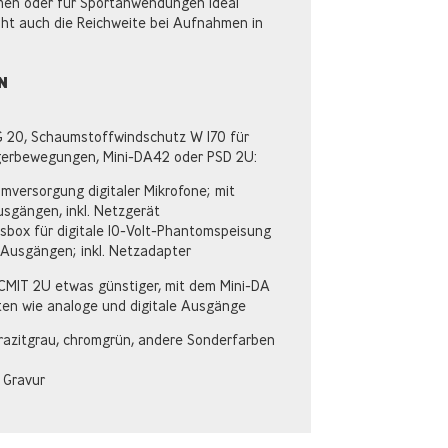
men oder für Sportanwendungen ideal
ht auch die Reichweite bei Aufnahmen in
N
SG 20, Schaumstoffwindschutz W 170 für
erbewegungen, Mini-DA42 oder PSD 2U:
mversorgung digitaler Mikrofone; mit
usgängen, inkl. Netzgerät
box für digitale 10-Volt-Phantomspeisung
-Ausgängen; inkl. Netzadapter
CMIT 2U etwas günstiger, mit dem Mini-DA
ten wie analoge und digitale Ausgänge
hrazitgrau, chromgrün, andere Sonderfarben
e Gravur