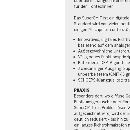
über die mit langen Interferen
für den Tontechniker.
Das SuperCMIT ist ein digital
Standard wird von vielen heu
einigen Mischpulten unterstüt
Innovatives, digitales Richt
basierend auf dem analoge
Außergewöhnliche Unterdrü
Völlig neues Funktionsprinz
Patentierte DSP-Algorithm
Zweikanaliger Ausgang: Supe
unbearbeitetem (CMIT-)Sign
SCHOEPS-Klangqualität: tra
PRAXIS
Besonders dort, wo diffuse G
Publikumsgeräusche oder Rau
SuperCMIT ein Problemlöser. W
aufgezeichnet wird, wird der St
deutlich reduziert - bis hin z
ein langes Richtrohrmikrofon n