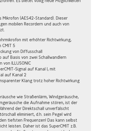
zröhren. Es bietet völlig neue Möglichkeiten
es Mikrofon (AES42-Standard). Dieser
tigen mobilen Recordern und auch von
zt.
rohrmikrofon mit erhöhter Richtwirkung,
n CMIT 5
ckung von Diffusschall
ip auf Basis von zwei Schallwandlern
en von ILLUSONIC
rCMIT-Signal auf Kanal 1, mit
al auf Kanal 2
nsparenter Klang trotz hoher Richtwirkung
eräusche wie Straßenlärm, Windgeräusche,
mgeräusche die Aufnahme stören, ist der
ährend der Direktschall unverfälscht
örschall eliminiert, d.h. sein Pegel wird
u den tiefsten Frequenzen! Das kann selbst
icht leisten. Daher ist das SuperCMIT z.B.