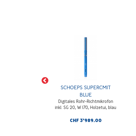
EPS SG 20
SCHOEPS SUPERCMIT
nk mit Klammer für
BLUE
ikrofon 20mm
Digitales Rohr-Richtmikrofon
inkl. SG 20, W 170, Holzetui, blau
F 29.00
CHF 3'989.00