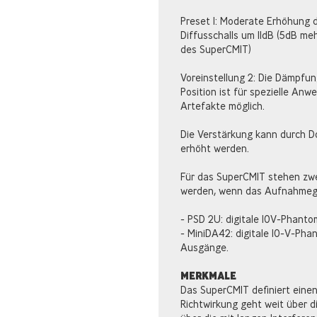
Preset 1: Moderate Erhöhung 
Diffusschalls um 11dB (5dB m
des SuperCMIT)
Voreinstellung 2: Die Dämpfung
Position ist für spezielle Anwe
Artefakte möglich.
Die Verstärkung kann durch Do
erhöht werden.
Für das SuperCMIT stehen zwei
werden, wenn das Aufnahmege
- PSD 2U: digitale 10V-Phan
- MiniDA42: digitale 10-V-Ph
Ausgänge.
MERKMALE
Das SuperCMIT definiert eine
Richtwirkung geht weit über d