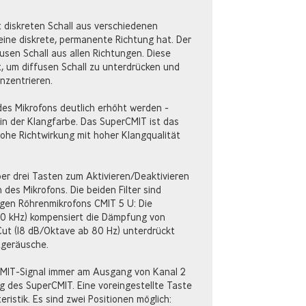
 diskreten Schall aus verschiedenen
eine diskrete, permanente Richtung hat. Der
usen Schall aus allen Richtungen. Diese
, um diffusen Schall zu unterdrücken und
onzentrieren.
des Mikrofons deutlich erhöht werden -
in der Klangfarbe. Das SuperCMIT ist das
hohe Richtwirkung mit hoher Klangqualität
er drei Tasten zum Aktivieren/Deaktivieren
 des Mikrofons. Die beiden Filter sind
ogen Röhrenmikrofons CMIT 5 U: Die
10 kHz) kompensiert die Dämpfung von
Cut (18 dB/Oktave ab 80 Hz) unterdrückt
tgeräusche.
MIT-Signal immer am Ausgang von Kanal 2
ng des SuperCMIT. Eine voreingestellte Taste
istik. Es sind zwei Positionen möglich: