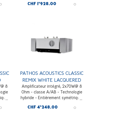
CHF 1'928.00
r
SSIC
PATHOS ACOUSTICS CLASSIC
D
REMIX WHITE LACQUERED
W@ 8
Amplificateur intégré, 2x70W@ 8
logie
Ohm - classe A/AB - Technologie
ique,
hybride - Entièrement symétrique,
rique
3 entrées ligne RCA + 1 symétrique
CHF 4'248.00
XLR, laqué Blanc