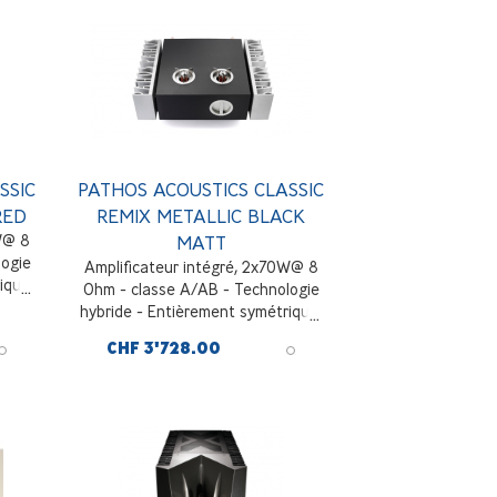
SSIC
PATHOS ACOUSTICS CLASSIC
RED
REMIX METALLIC BLACK
W@ 8
MATT
logie
Amplificateur intégré, 2x70W@ 8
ique,
Ohm - classe A/AB - Technologie
rique
hybride - Entièrement symétrique,
3 entrées ligne RCA + 1 symétrique
CHF 3'728.00
XLR, métallisé Noir mate.