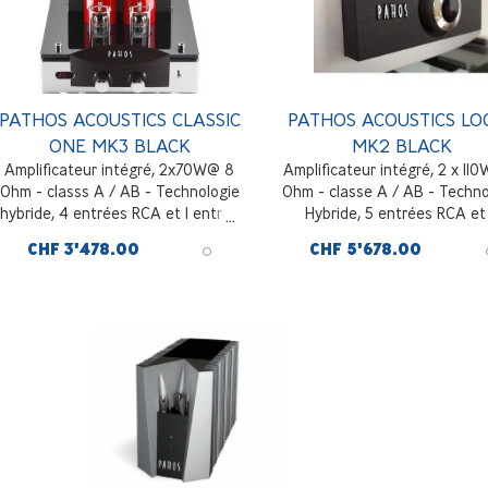
PATHOS ACOUSTICS CLASSIC
PATHOS ACOUSTICS LO
ONE MK3 BLACK
MK2 BLACK
Amplificateur intégré, 2x70W@ 8
Amplificateur intégré, 2 x 11
Ohm - classs A / AB - Technologie
Ohm - classe A / AB - Techno
hybride, 4 entrées RCA et 1 entrée
Hybride, 5 entrées RCA et
symétrique XLR, contrôle de
entrées symétriques XLR, so
CHF 3'478.00
CHF 5'678.00
volume par résistance, Noir
pre out, entrées digitales S/P
USB en option (HiDac nécessa
Noir