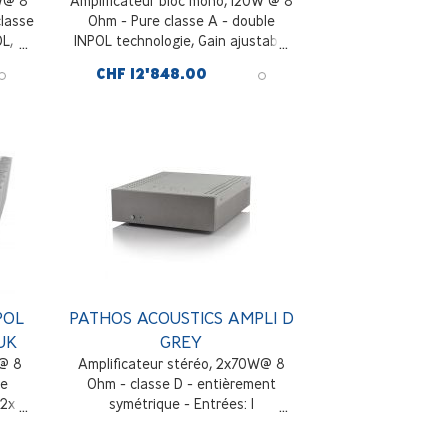
0W@ 8
Amplificateur bloc mono, 120W @ 8
lasse
Ohm - Pure classe A - double
OL,
INPOL technologie, Gain ajustable
par télécommande, 1 entrée RCA et
CHF 12'848.00
gain
1 symétrique XLR, noir et padouk
LR
de en
POL
PATHOS ACOUSTICS AMPLI D
UK
GREY
 @ 8
Amplificateur stéréo, 2x70W@ 8
le
Ohm - classe D - entièrement
 2x
symétrique - Entrées: 1
par
asymétrique RCA et 1 symétrique
 3 XLR
XLR, Gris