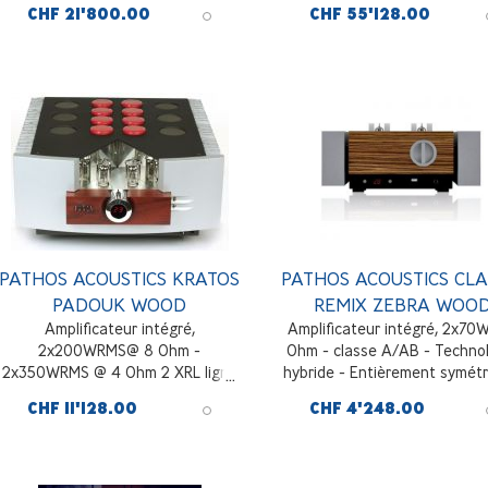
CHF 21'800.00
CHF 55'128.00
symétriques, padouk noi
PATHOS ACOUSTICS KRATOS
PATHOS ACOUSTICS CLA
PADOUK WOOD
REMIX ZEBRA WOO
Amplificateur intégré,
Amplificateur intégré, 2x70
2x200WRMS@ 8 Ohm -
Ohm - classe A/AB - Techno
2x350WRMS @ 4 Ohm 2 XRL ligne
hybride - Entièrement symétr
symétrique, 5 RCA ligne
3 entrées ligne RCA + 1 symét
CHF 11'128.00
CHF 4'248.00
asymétrique, 1 XRL symétrique
XLR, Zebrawood
direct vers l'ampli de puissance, 1
Pre out stéréo RCA asymétrique - 1
Pre out stéréo XLR symétrique,