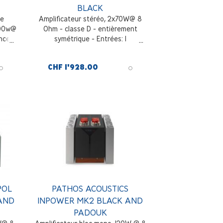
BLACK
ce
Amplificateur stéréo, 2x70W@ 8
400w@
Ohm - classe D - entièrement
nce
symétrique - Entrées: 1
asymétrique RCA et 1 symétrique
XLR, Noir
CHF 1'928.00
POL
PATHOS ACOUSTICS
AND
INPOWER MK2 BLACK AND
PADOUK