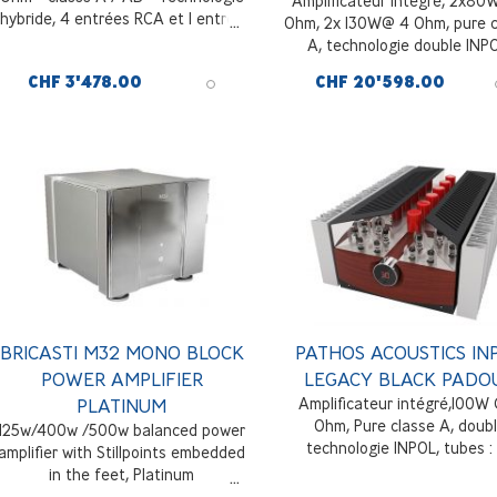
Amplificateur intégré, 2x8
hybride, 4 entrées RCA et 1 entrée
Ohm, 2x 130W@ 4 Ohm, pure c
symétrique XLR, contrôle de
A, technologie double INP
volume par résistance, Padouk
entièrement symétrique,
CHF 3'478.00
CHF 20'598.00
Wood
technologie numérique Bias/
set, 4 entrées RCA + 2 X
symétriques, noir avec faça
noir
BRICASTI M32 MONO BLOCK
PATHOS ACOUSTICS IN
POWER AMPLIFIER
LEGACY BLACK PADO
PLATINUM
Amplificateur intégré,100W
Ohm, Pure classe A, doub
125w/400w /500w balanced power
technologie INPOL, tubes :
amplifier with Stillpoints embedded
ECC803s TungSol, 1x 6H30 
in the feet, Platinum
canal, 3 entrées ligne RCA et