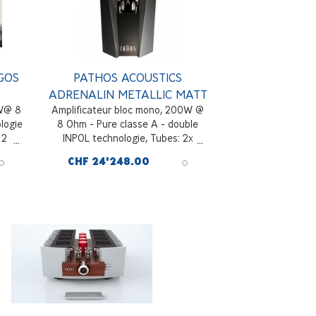
GOS
PATHOS ACOUSTICS
ADRENALIN METALLIC MATT
0W@ 8
Amplificateur bloc mono, 200W @
logie
8 Ohm - Pure classe A - double
 2
INPOL technologie, Tubes: 2x
rtie
ECC83 12AX7 SOVTEK, 1x 6H30
CHF 24'248.00
DIF et
SOVTEK, 1 entrée RCA et 1 entrée
ire),
symétrie XLR, Métalisé Mate