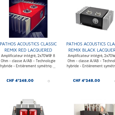
Padouk Wood
PATHOS ACOUSTICS CLASSIC
PATHOS ACOUSTICS CLA
REMIX RED LACQUERED
REMIX BLACK LACQUE
Amplificateur intégré, 2x70W@ 8
Amplificateur intégré, 2x70
Ohm - classe A/AB - Technologie
Ohm - classe A/AB - Techno
hybride - Entièrement symétrique,
hybride - Entièrement symétr
3 entrées ligne RCA + 1 symétrique
3 entrées ligne RCA + 1 symét
XLR, laqué Rouge
XLR, laqué Noir.
CHF 4'248.00
CHF 4'248.00