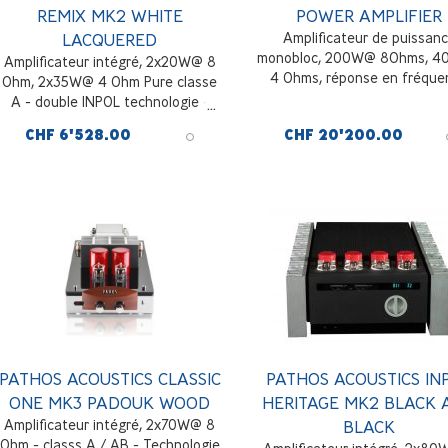
REMIX MK2 WHITE
POWER AMPLIFIER
LACQUERED
Amplificateur de puissan
monobloc, 200W@ 8Ohms, 
Amplificateur intégré, 2x20W@ 8
4 Ohms, réponse en fréque
Ohm, 2x35W@ 4 Ohm Pure classe
10Hz-150Hz, Platine
A - double INPOL technologie -
Réglage numérique Bias/gain, 4
CHF 6'528.00
CHF 20'200.00
entrées RCA et 1 symétrique XLR,
pre output inversé et non inversé,
laqué Blanc
PATHOS ACOUSTICS CLASSIC
PATHOS ACOUSTICS IN
ONE MK3 PADOUK WOOD
HERITAGE MK2 BLACK 
Amplificateur intégré, 2x70W@ 8
BLACK
Ohm - classs A / AB - Technologie