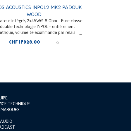
OS ACOUSTICS INPOL2 MK2 PADOUK
WOOD
cateur intégré, 2x45W@ 8 Ohm - Pure classe
 double technologie INPOL - entièrement
étrique, volume télécommandé par relais
ent résistifs, 5 entrées ligne RCA et 2 XLR
CHF 11'928.00
iques, sortie sub, façade en bois de padouk
UIPE
VICE TECHNIQUE
 MARQUES
 AUDIO
ADCAST