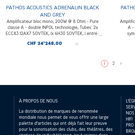
PATHOS ACOUSTICS ADRENALIN BLACK
PATH
AND GREY
Amplificateur bloc mono, 200W @ 8 Ohm - Pure
Amplifi
classe A - double INPOL technologie, Tubes: 2x
A -
ECC83 12AX7 SOVTEK, 1x 6H30 SOVTEK, 1 entrée
sym
RCA et 1 entrée symétrie XLR, Noir et Gris
purem
CHF 24'248.00
symétr
1
2
>
À PROPOS DE NOUS
L'ÉQ
SER
La distribution de marques de renommée
NOS
mondiale nous permet de vous offrir une large
HIFI
palette d'articles qui ont déjà fait leur preuve
PRO
pour la sonorisation des clubs, des théâtres, des
BRO