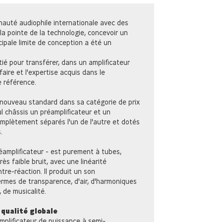
auté audiophile internationale avec des
la pointe de la technologie, concevoir un
ncipale limite de conception a été un
itié pour transférer, dans un amplificateur
faire et l'expertise acquis dans le
 référence.
 nouveau standard dans sa catégorie de prix
eul châssis un préamplificateur et un
omplètement séparés l'un de l'autre et dotés
.
réamplificateur - est purement à tubes,
rès faible bruit, avec une linéarité
tre-réaction. Il produit un son
ermes de transparence, d'air, d'harmoniques
 de musicalité.
qualité globale
mplificateur de puissance à semi-