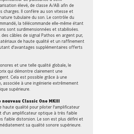
arisation élevé, de classe A/AB afin de
s charges. Il confère au son vitesse et
nature tubulaire du son. Le contrôle du
commandé, la télécommande elle-même étant
ons sont surdimensionnées et stabilisées.
des câbles de signal Pathos en argent pur,
atériaux de haute qualité et un raffinement
autant d'avantages supplémentaires offerts
nores et une telle qualité globale, le
prix qui démontre clairement une
rgent. Cela est possible grâce à une
e, associée à une ingénierie extrêmement
ique supérieure.
 nouveau Classic One MKIII
 haute qualité pour piloter l'amplificateur
t d'un amplificateur optique à très faible
ès faible distorsion. Le son est plus défini et
immédiatement sa qualité sonore supérieure.