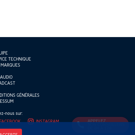
UIPE
VICE TECHNIQUE
 MARQUES
 AUDIO
ADCAST
DITIONS GÉNÉRALES
RESSUM
ez-nous sur:
APPELEZ
FACEBOOK
INSTAGRAM
NOS CONSEILLERS
DE 8H À 17H
’ACCEPTE