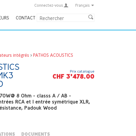
Connectez-vous
Français
EURS
CONTACT
ateurs intégrés
>
PATHOS ACOUSTICS
TICS
Prix catalogue
MK3
CHF 3'478.00
D
2x70W@ 8 Ohm - classs A / AB -
ntrées RCA et 1 entrée symétrique XLR,
résistance, Padouk Wood
ATIONS
DOCUMENTS