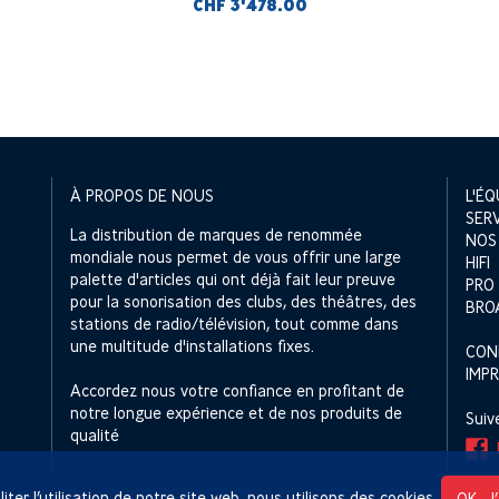
RCA et 1 entrée symétrique
CHF 3'478.00
XLR, contrôle de volume par
résistance, Noir
À PROPOS DE NOUS
L'ÉQ
SER
La distribution de marques de renommée
NOS
mondiale nous permet de vous offrir une large
HIFI
palette d'articles qui ont déjà fait leur preuve
PRO
pour la sonorisation des clubs, des théâtres, des
BRO
stations de radio/télévision, tout comme dans
une multitude d'installations fixes.
CON
IMP
Accordez nous votre confiance en profitant de
notre longue expérience et de nos produits de
Suiv
qualité
liter l’utilisation de notre site web, nous utilisons des cookies.
OK, J