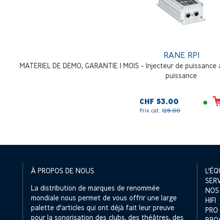
RANE RPI
MATERIEL DE DEMO, GARANTIE 1 MOIS - Injecteur de puissance à
puissance
CHF 53.00
Prix cat.
128.00
À PROPOS DE NOUS
L'ÉQ
SER
La distribution de marques de renommée
NOS
mondiale nous permet de vous offrir une large
HIFI
palette d'articles qui ont déjà fait leur preuve
PRO
pour la sonorisation des clubs, des théâtres, des
BRO