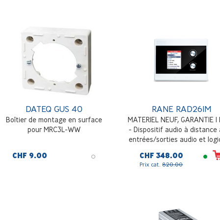
portable, MP3), deux entr
symétriques Euroblock MIC / 
LINE+, contrôle du niveau 
sélection de la source
DATEQ GUS 40
RANE RAD26IM
Boîtier de montage en surface
MATERIEL NEUF, GARANTIE 1
pour MRC3L-WW
- Dispositif audio à distance
entrées/sorties audio et log
et amplificateur intégré d
CHF 9.00
CHF 348.00
canaux de 4W, entrée ligne 
Prix cat.
820.00
locale (smartphone, ordinat
portable, MP3), deux entr
symétriques Euroblock MIC / 
LINE+, contrôle du niveau 
sélection de la source