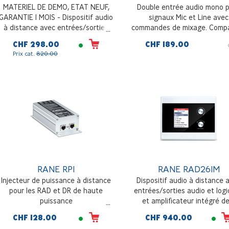
MATERIEL DE DEMO, ETAT NEUF,
Double entrée audio mono 
GARANTIE 1 MOIS - Dispositif audio
signaux Mic et Line avec
à distance avec entrées/sorties
commandes de mixage. Compa
audio et logiques et amplificateur
avec les matrices Musicall o
CHF 298.00
CHF 189.00
intégré de 2 canaux de 4W, entrée
mélangeur TRI-O. Couleur bla
Prix cat.
820.00
ligne audio locale (smartphone,
insert 55x55mm. Connexion
ordinateur portable, MP3), deux
câble blindé
entrées symétriques Euroblock MIC
/ LINE / LINE+, contrôle du niveau
et sélection de la source
RANE RPI
RANE RAD26IM
Injecteur de puissance à distance
Dispositif audio à distance 
pour les RAD et DR de haute
entrées/sorties audio et log
puissance
et amplificateur intégré d
canaux de 4W, entrée ligne 
CHF 128.00
CHF 940.00
locale (smartphone, ordinat