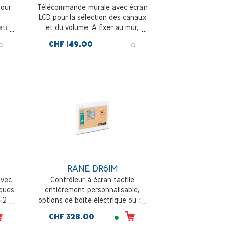
pour
Télécommande murale avec écran
LCD pour la sélection des canaux
tible
et du volume. A fixer au mur,
u le
technologie 2 fils. 55x55mm, blanc
CHF 149.00
nche,
 par
RANE DR6IM
avec
Contrôleur à écran tactile
iques
entièrement personnalisable,
e 2
options de boîte électrique ou de
audio
montage mural encastré, prise en
CHF 328.00
eur
charge de plusieurs pages ou