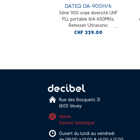
 DA-801R/6
DATEQ DA-900H/6
 diversity UHF PLL
Série 900 vraie diversité UHF
14-650MHz, remoset
PLL portable 614-650MHz,
ltrasonic
Remoset Ultrasonic
F 219.00
CHF 229.00
Rue des Bosquets 31
1800 Vevey
Vente
Service technique
Ouvert du lundi au vendredi
de 09:00 à 12:00 & 14:00 à 17:00