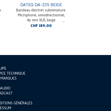
DATEQ DA-235 BEIGE
DATEQ DA-21
e.
Bandeau électret subminiature.
Microphone serre-t
,
Microphone, omnidirectionnel,
omnidirectionnel, 
4p mini XLR, beige
noir
CHF 189.00
CHF 139
UIPE
VICE TECHNIQUE
 MARQUES
 AUDIO
ADCAST
DITIONS GÉNÉRALES
RESSUM