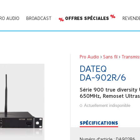
RO AUDIO
BROADCAST
OFFRES SPÉCIALES
REVEND
Pro Audio
>
Sans fil
>
Transmis
DATEQ
DA-902R/6
Série 900 true diversity
650MHz, Remoset Ultras
Actuellement indisponible
SPÉCIFICATIONS
Numéro d'article : DA902R6