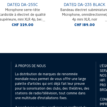
DATEQ DA-255C
DATEQ DA-235 BLACK
Microphone serre-tête
Bandeau électret subminiatur
cardioïde à électret de qualité
Microphone, omnidirectionnel
supérieure, mini XLR 4p, beige
4p mini XLR, noir
CHF 229.00
CHF 189.00
À PROPOS DE NOUS
L'ÉQ
SER
La distribution de marques de renommée
NOS
mondiale nous permet de vous offrir une large
HIFI
palette d'articles qui ont déjà fait leur preuve
PRO
pour la sonorisation des clubs, des théâtres, des
BRO
stations de radio/télévision, tout comme dans
une multitude d'installations fixes.
CON
IMP