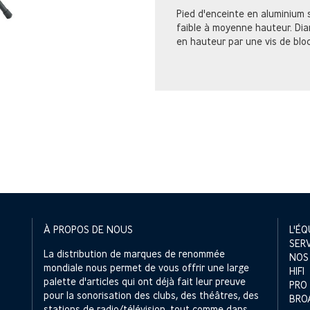
Pied d'enceinte en aluminium 
faible à moyenne hauteur. Di
en hauteur par une vis de blo
À PROPOS DE NOUS
L'ÉQ
SER
La distribution de marques de renommée
NOS
mondiale nous permet de vous offrir une large
HIFI
palette d'articles qui ont déjà fait leur preuve
PRO
pour la sonorisation des clubs, des théâtres, des
BRO
stations de radio/télévision, tout comme dans