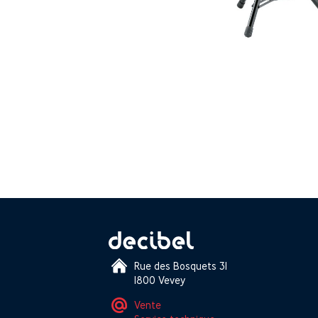
Rue des Bosquets 31
1800 Vevey
Vente