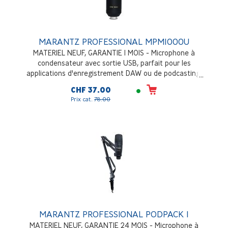
MARANTZ PROFESSIONAL MPM1000U
MATERIEL NEUF, GARANTIE 1 MOIS - Microphone à
condensateur avec sortie USB, parfait pour les
applications d'enregistrement DAW ou de podcasting,
réponse en fréquence étendue et faible bruit de fond,
CHF 37.00
convertisseur analogique-numérique à grande vitesse,
Prix cat.
78.00
construction solide
MARANTZ PROFESSIONAL PODPACK 1
MATERIEL NEUF, GARANTIE 24 MOIS - Microphone à