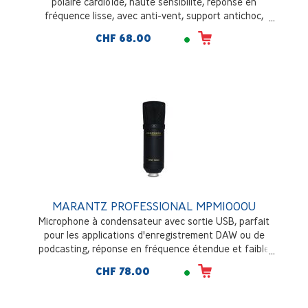
polaire cardioïde, haute sensibilité, réponse en
fréquence lisse, avec anti-vent, support antichoc,
trépied et câble XLR
CHF 68.00
MARANTZ PROFESSIONAL MPM1000U
Microphone à condensateur avec sortie USB, parfait
pour les applications d'enregistrement DAW ou de
podcasting, réponse en fréquence étendue et faible
bruit de fond, convertisseur analogique-numérique à
CHF 78.00
grande vitesse, construction solide