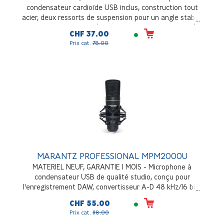
condensateur cardioïde USB inclus, construction tout
acier, deux ressorts de suspension pour un angle stable,
entièrement réglable (peut être suspendu à l'envers),
CHF 37.00
pinces pour presque tous les bureaux, câble USB inclus
Prix cat.
78.00
MARANTZ PROFESSIONAL MPM2000U
MATERIEL NEUF, GARANTIE 1 MOIS - Microphone à
condensateur USB de qualité studio, conçu pour
l'enregistrement DAW, convertisseur A-D 48 kHz/16 bits
de haute qualité, réponse rapide et transitoire, complet
CHF 55.00
avec support antichoc, câble USB et mallette de
Prix cat.
118.00
transport