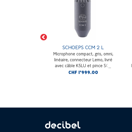
OEPS MK 2
SCHOEPS CCM 2 L
 omni courbe de
Microphone compact, gris, omni,
nse linéaire
linéaire, connecteur Lemo, livré
avec câble K5LU et pince SGC
F 929.00
CHF 1'999.00