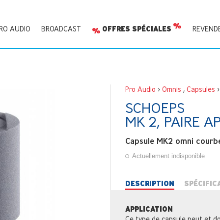
RO AUDIO
BROADCAST
OFFRES SPÉCIALES
REVEND
Pro Audio
>
Omnis
,
Capsules
SCHOEPS
MK 2, PAIRE A
Capsule MK2 omni courbe 
Actuellement indisponible
DESCRIPTION
SPÉCIFIC
APPLICATION
Ce type de capsule peut et doi