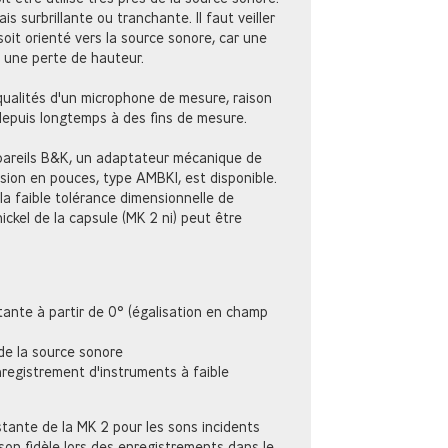
is surbrillante ou tranchante. Il faut veiller
oit orienté vers la source sonore, car une
t une perte de hauteur.
ualités d'un microphone de mesure, raison
e depuis longtemps à des fins de mesure.
ppareils B&K, un adaptateur mécanique de
ion en pouces, type AMBK1, est disponible.
 la faible tolérance dimensionnelle de
nickel de la capsule (MK 2 ni) peut être
ante à partir de 0° (égalisation en champ
 de la source sonore
 enregistrement d'instruments à faible
ante de la MK 2 pour les sons incidents
son fidèle lors des enregistrements dans le