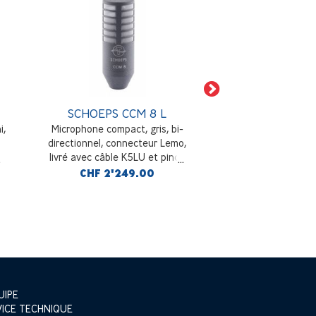
SCHOEPS CCM 8 L
SCHOEPS 
i,
Microphone compact, gris, bi-
Suspension par 
directionnel, connecteur Lemo,
microphon
livré avec câble K5LU et pince
SGC
CHF 2'249.00
CHF 159
UIPE
VICE TECHNIQUE