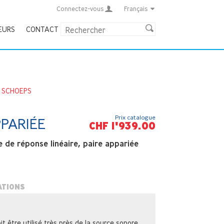
Connectez-vous
Français
EURS
CONTACT
>
SCHOEPS
Prix catalogue
PPARIÉE
CHF 1'939.00
de réponse linéaire, paire appariée
ATIONS
t être utilisé très près de la source sonore.