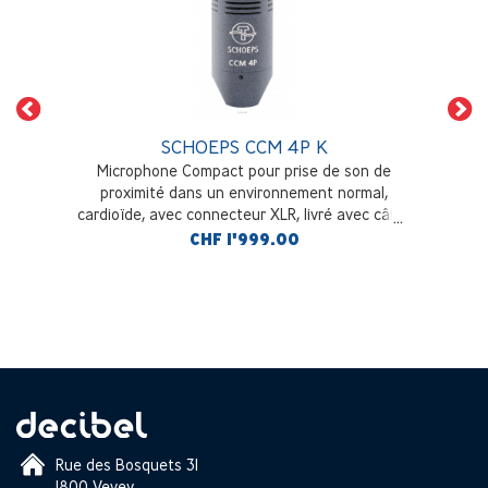
SCHOEPS CCM 4P K
Microphone Compact pour prise de son de
proximité dans un environnement normal,
cardioïde, avec connecteur XLR, livré avec câble
K5LU et pince SGC
CHF 1'999.00
Rue des Bosquets 31
1800 Vevey