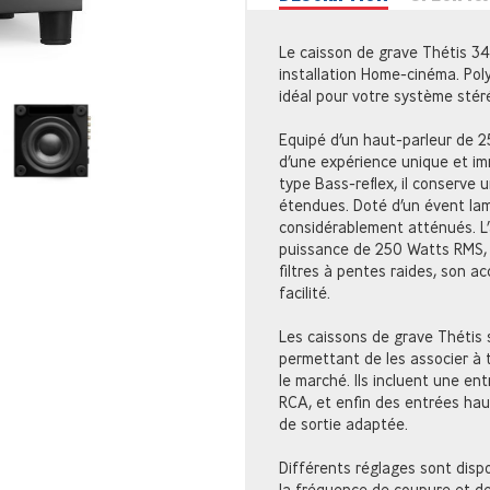
Le caisson de grave Thétis 34
installation Home-cinéma. Pol
idéal pour votre système stér
Equipé d’un haut-parleur de 2
d’une expérience unique et imm
type Bass-reflex, il conserve
étendues. Doté d’un évent lami
considérablement atténués. L’
puissance de 250 Watts RMS, 
filtres à pentes raides, son a
facilité.
Les caissons de grave Thétis
permettant de les associer à t
le marché. Ils incluent une ent
RCA, et enfin des entrées hau
de sortie adaptée.
Différents réglages sont dispo
la fréquence de coupure et d