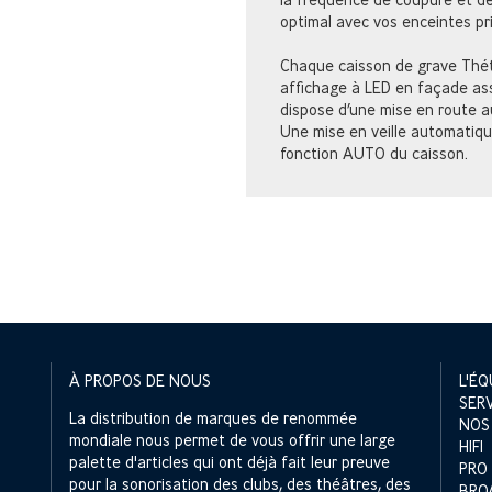
optimal avec vos enceintes pri
Chaque caisson de grave Thét
affichage à LED en façade assur
dispose d’une mise en route 
Une mise en veille automatiqu
fonction AUTO du caisson.
À PROPOS DE NOUS
L'ÉQ
SER
La distribution de marques de renommée
NOS
mondiale nous permet de vous offrir une large
HIFI
palette d'articles qui ont déjà fait leur preuve
PRO
pour la sonorisation des clubs, des théâtres, des
BRO