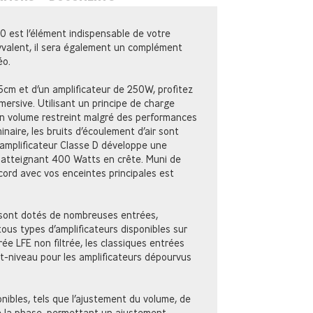
0 est l’élément indispensable de votre
yvalent, il sera également un complément
éo.
5cm et d’un amplificateur de 250W, profitez
ersive. Utilisant un principe de charge
 un volume restreint malgré des performances
naire, les bruits d’écoulement d’air sont
amplificateur Classe D développe une
atteignant 400 Watts en crête. Muni de
ccord avec vos enceintes principales est
 sont dotés de nombreuses entrées,
ous types d’amplificateurs disponibles sur
rée LFE non filtrée, les classiques entrées
t-niveau pour les amplificateurs dépourvus
nibles, tels que l’ajustement du volume, de
e la phase, permettant un ajustement