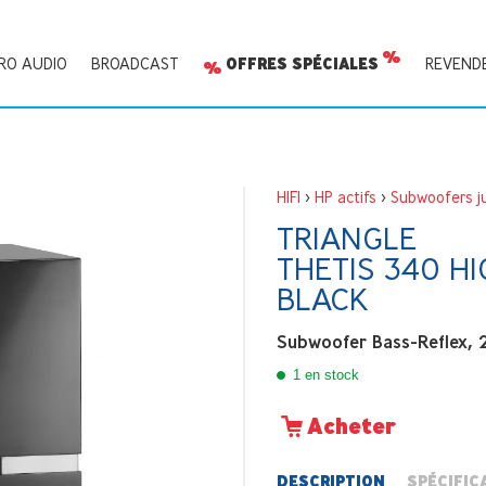
RO AUDIO
BROADCAST
OFFRES SPÉCIALES
REVEND
HIFI
>
HP actifs
>
Subwoofers ju
TRIANGLE
THETIS 340 H
BLACK
Subwoofer Bass-Reflex, 
1 en stock
Acheter
DESCRIPTION
SPÉCIFIC