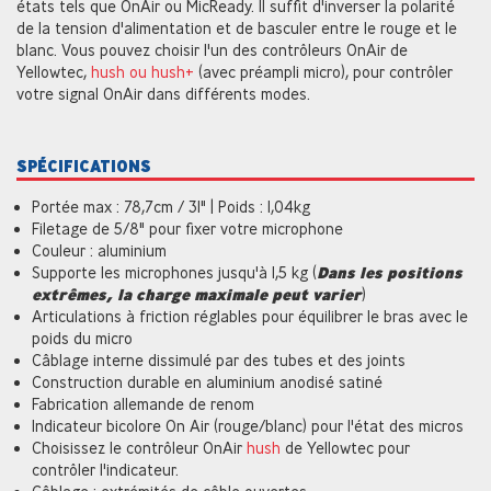
états tels que OnAir ou MicReady. Il suffit d'inverser la polarité
de la tension d'alimentation et de basculer entre le rouge et le
blanc. Vous pouvez choisir l'un des contrôleurs OnAir de
Yellowtec,
hush ou hush+
(avec préampli micro), pour contrôler
votre signal OnAir dans différents modes.
SPÉCIFICATIONS
Portée max : 78,7cm / 31" | Poids : 1,04kg
Filetage de 5/8" pour fixer votre microphone
Couleur : aluminium
Supporte les microphones jusqu'à 1,5 kg (
Dans les positions
extrêmes, la charge maximale peut varier
)
Articulations à friction réglables pour équilibrer le bras avec le
poids du micro
Câblage interne dissimulé par des tubes et des joints
Construction durable en aluminium anodisé satiné
Fabrication allemande de renom
Indicateur bicolore On Air (rouge/blanc) pour l'état des micros
Choisissez le contrôleur OnAir
hush
de Yellowtec pour
contrôler l'indicateur.