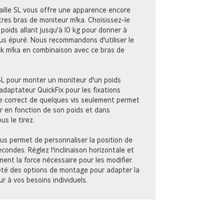
aille SL vous offre une apparence encore
tres bras de moniteur m!ka. Choisissez-le
 poids allant jusqu'à 10 kg pour donner à
lus épuré. Nous recommandons d'utiliser le
k m!ka en combinaison avec ce bras de
SL pour monter un moniteur d'un poids
adaptateur QuickFix pour les fixations
e correct de quelques vis seulement permet
ur en fonction de son poids et dans
us le tirez.
us permet de personnaliser la position de
ondes. Réglez l'inclinaison horizontale et
ment la force nécessaire pour les modifier.
iété des options de montage pour adapter la
r à vos besoins individuels.