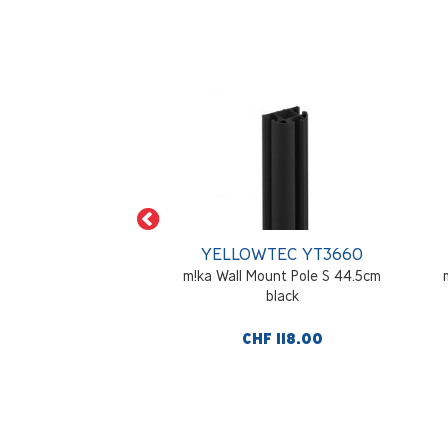
WTEC YT3236
YELLOWTEC YT3660
em Pole XS 7.09“
m!ka Wall Mount Pole S 44.5cm
8cm) black
black
F 58.00
CHF 118.00