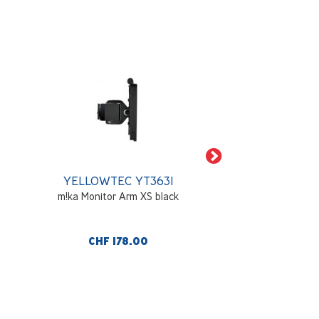
YELLOWTEC YT3631
YELLOWTEC 
m!ka Monitor Arm XS black
Pince de table p
m!ka Po
CHF 178.00
CHF 128