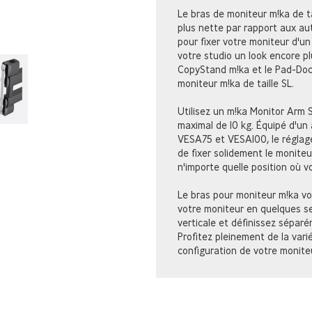
Le bras de moniteur m!ka de t
plus nette par rapport aux au
pour fixer votre moniteur d'un
votre studio un look encore p
CopyStand m!ka et le Pad-Doc
moniteur m!ka de taille SL.
Utilisez un m!ka Monitor Arm 
maximal de 10 kg. Équipé d'un 
VESA75 et VESA100, le réglag
de fixer solidement le monite
n'importe quelle position où vo
Le bras pour moniteur m!ka vo
votre moniteur en quelques sec
verticale et définissez séparé
Profitez pleinement de la var
configuration de votre moniteu