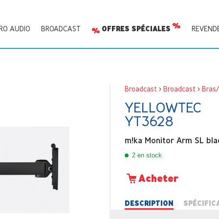
RO AUDIO
BROADCAST
OFFRES SPÉCIALES
REVEND
Broadcast
>
Broadcast
>
Bras/
YELLOWTEC
YT3628
m!ka Monitor Arm SL bla
2 en stock
Acheter
DESCRIPTION
SPÉCIFIC