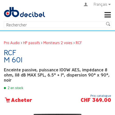
Français
Pro Audio
>
HP passifs
>
Moniteurs 2 voies
>
RCF
RCF
M 601
Enceinte passive, puissance 100W AES, impédance 8
ohm, 118 dB MAX SPL, 6.5" + 1", dispersion 90° x 90°,
noir
2 en stock
Prix catalogue
CHF 369.00
Acheter