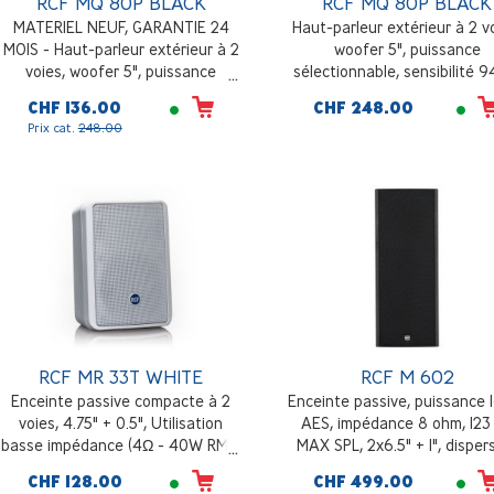
RCF MQ 80P BLACK
RCF MQ 80P BLACK
MATERIEL NEUF, GARANTIE 24
Haut-parleur extérieur à 2 v
MOIS - Haut-parleur extérieur à 2
woofer 5", puissance
voies, woofer 5", puissance
sélectionnable, sensibilité 9
sélectionnable, sensibilité 94dB,
réponse en fréquence 100H
CHF 136.00
CHF 248.00
réponse en fréquence 100Hz -
20000Hz, IP55, noir
Prix cat.
248.00
20000Hz, IP55, noir
RCF MR 33T WHITE
RCF M 602
Enceinte passive compacte à 2
Enceinte passive, puissance
voies, 4.75" + 0.5", Utilisation
AES, impédance 8 ohm, 123
basse impédance (4Ω - 40W RMS)
MAX SPL, 2x6.5" + 1", disper
et 100V, dispersion 110° x 100°,
90° x 90°, noir
CHF 128.00
CHF 499.00
Accessoire de montage orientable