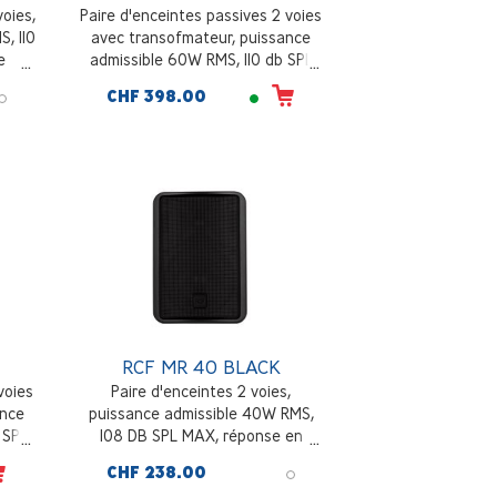
voies,
Paire d'enceintes passives 2 voies
, 110
avec transofmateur, puissance
e
admissible 60W RMS, 110 db SPL
r
max, accessoire de montage mural
CHF 398.00
inclus, blanc
RCF MR 40 BLACK
voies
Paire d'enceintes 2 voies,
ance
puissance admissible 40W RMS,
 SPL
108 DB SPL MAX, réponse en
mural
fréquence 70 - 20000 Hz,
CHF 238.00
accessoire de montage mural