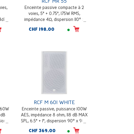
RCF MR 55
oies,
Enceinte passive compacte à 2
voies, 5" + 0.75", 175W RMS,
4dB,
impédance 4Ω, dispersion 110° x
z -
100°, Accessoire de montage
CHF 198.00
orientable inclus, Poids: 3,9 kg, noir
RCF M 601 WHITE
 160W
Enceinte passive, puissance 100W
 dB
AES, impédance 8 ohm, 118 dB MAX
sion
SPL, 6.5" + 1", dispersion 90° x 90°,
blanc
CHF 369.00