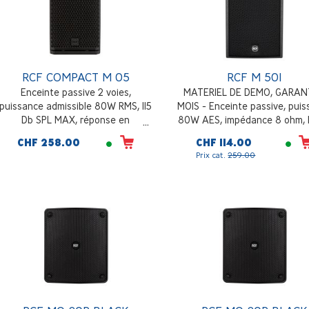
RCF COMPACT M 05
RCF M 501
Enceinte passive 2 voies,
MATERIEL DE DEMO, GARANT
puissance admissible 80W RMS, 115
MOIS - Enceinte passive, pui
Db SPL MAX, réponse en
80W AES, impédance 8 ohm, 1
fréquence 70 - 20000 Hz, pavillon
MAX SPL, 5.5" + 1", dispersion
CHF 258.00
CHF 114.00
à directivité constante 120°x80°,
90°, noir
Prix cat.
259.00
4.2 Kg, noir