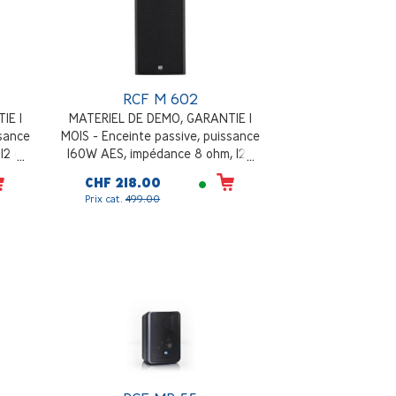
RCF M 602
IE 1
MATERIEL DE DEMO, GARANTIE 1
ssance
MOIS - Enceinte passive, puissance
12 dB
160W AES, impédance 8 ohm, 123
 90° x
dB MAX SPL, 2x6.5" + 1", dispersion
CHF 218.00
90° x 90°, noir
Prix cat.
499.00