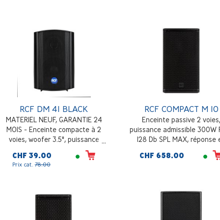
RCF DM 41 BLACK
RCF COMPACT M 10
MATERIEL NEUF, GARANTIE 24
Enceinte passive 2 voies
MOIS - Enceinte compacte à 2
puissance admissible 300W 
voies, woofer 3.5", puissance
128 Db SPL MAX, réponse 
commutable, sensibilité 87 dB, IP
fréquence 60 - 20000 Hz, pav
CHF 39.00
CHF 658.00
55, noir (RAL 9005)
à directivité constante 90°x7
Prix cat.
78.00
Kg, noir