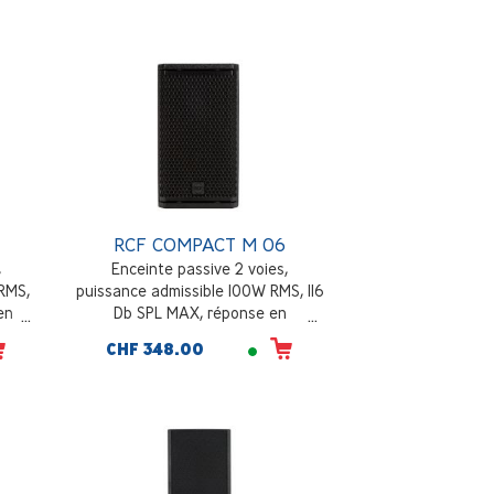
inclus, noir
RCF COMPACT M 06
,
Enceinte passive 2 voies,
RMS,
puissance admissible 100W RMS, 116
en
Db SPL MAX, réponse en
illon
fréquence 60 - 20000 Hz, pavillon
CHF 348.00
0°, 17
à directivité constante 120°x80°,
5.5 Kg, noir