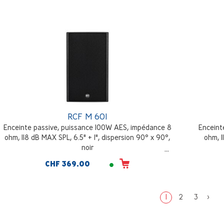
inclus, Poids: 2,2 kg, blanc
RCF M 601
Enceinte passive, puissance 100W AES, impédance 8
Enceint
ohm, 118 dB MAX SPL, 6.5" + 1", dispersion 90° x 90°,
ohm, 1
noir
CHF 369.00
1
2
3
>