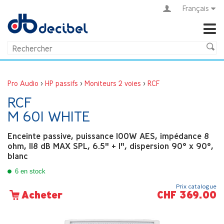
Français
Pro Audio
>
HP passifs
>
Moniteurs 2 voies
>
RCF
RCF
M 601 WHITE
Enceinte passive, puissance 100W AES, impédance 8
ohm, 118 dB MAX SPL, 6.5" + 1", dispersion 90° x 90°,
blanc
6 en stock
Prix catalogue
CHF 369.00
Acheter