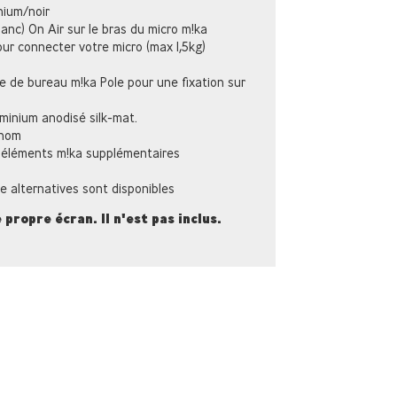
inium/noir
blanc) On Air sur le bras du micro m!ka
r connecter votre micro (max 1,5kg)
 de bureau m!ka Pole pour une fixation sur
uminium anodisé silk-mat.
enom
s éléments m!ka supplémentaires
e alternatives sont disponibles
 propre écran. Il n'est pas inclus.