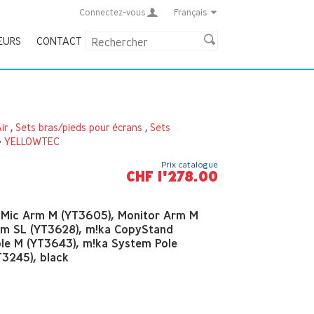
Connectez-vous
Français
EURS
CONTACT
ir
,
Sets bras/pieds pour écrans
,
Sets
>
YELLOWTEC
Prix catalogue
CHF 1'278.00
r Mic Arm M (YT3605), Monitor Arm M
rm SL (YT3628), m!ka CopyStand
ole M (YT3643), m!ka System Pole
T3245), black