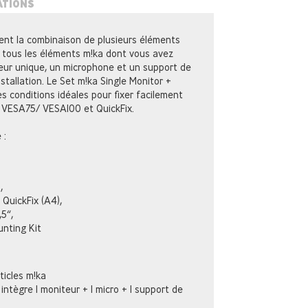
ATIONS
itent la combinaison de plusieurs éléments
 tous les éléments m!ka dont vous avez
eur unique, un microphone et un support de
stallation. Le Set m!ka Single Monitor +
s conditions idéales pour fixer facilement
t VESA75/ VESA100 et QuickFix.
 :
,
QuickFix (A4),
5“,
nting Kit
ticles m!ka
intègre 1 moniteur + 1 micro + 1 support de