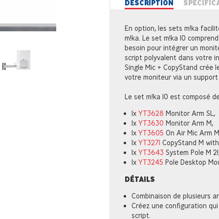
DESCRIPTION
SPÉCIFIC
En option, les sets m!ka facil
m!ka. Le set m!ka 10 comprend
besoin pour intégrer un monit
script polyvalent dans votre in
Single Mic + CopyStand crée le
votre moniteur via un suppor
Le set m!ka 10 est composé de
1x
YT3628
Monitor Arm SL,
1x
YT3630
Monitor Arm M,
1x
YT3605
On Air Mic Arm M
1x
YT3271
CopyStand M with 
1x
YT3643
System Pole M 21,
1x
YT3245
Pole Desktop Mou
DÉTAILS
Combinaison de plusieurs ar
Créez une configuration qui 
script.