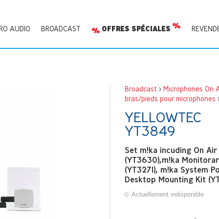
RO AUDIO
BROADCAST
OFFRES SPÉCIALES
REVEND
Broadcast
>
Microphones On A
bras/pieds pour microphones
YELLOWTEC
YT3849
Set m!ka incuding On Ai
(YT3630),m!ka Monitora
(YT3271), m!ka System P
Desktop Mounting Kit (Y
Actuellement indisponible