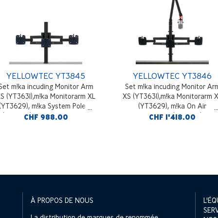
YELLOWTEC YT3845
YELLOWTEC YT3846
Set m!ka incuding Monitor Arm
Set m!ka incuding Monitor Ar
S (YT3631),m!ka Monitorarm XL
XS (YT3631),m!ka Monitorarm 
(YT3629), m!ka System Pole M
(YT3629), m!ka On Air
(YT3643), m!ka System Pole
Mikrofonarm M (YT3605), m!k
CHF 988.00
CHF 1'418.00
Desktop Mounting Kit
System Pole M (YT3643), m!k
(YT3245), black
System Pole Desktop Mountin
Kit (YT3245), black
À PROPOS DE NOUS
L'ÉQ
SER
La distribution de marques de renommée