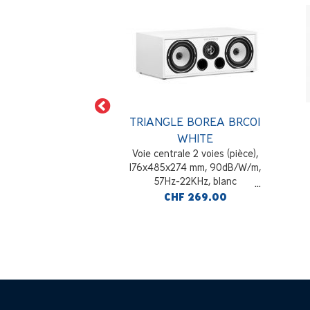
E BOREA BR03
TRIANGLE BOREA BRC01
WHITE
WHITE
voies bass-reflex
Voie centrale 2 voies (pièce),
 206x314x380 mm,
176x485x274 mm, 90dB/W/m,
46Hz-22KHz, blanc
57Hz-22KHz, blanc
F 439.00
CHF 269.00