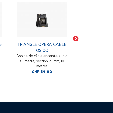
G
TRIANGLE OPERA CABLE
TRIANGLE BO
OS10C
BLACK 
Bobine de câble enceinte audio
Enceinte colonne 3
au mètre, section 2.5mm, 10
reflex (paire), 206
mètres
92dB/W/m, 40Hz-2
cendré
CHF 59.00
CHF 1'06