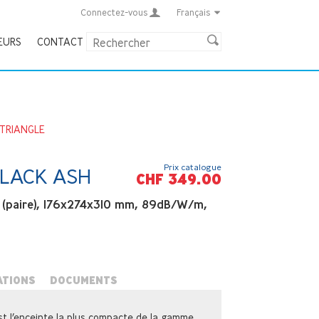
Connectez-vous
Français
EURS
CONTACT
TRIANGLE
Prix catalogue
LACK ASH
CHF 349.00
ex (paire), 176x274x310 mm, 89dB/W/m,
ATIONS
DOCUMENTS
t l’enceinte la plus compacte de la gamme,