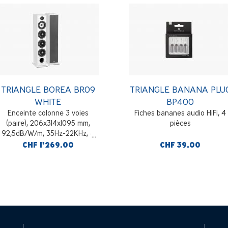
TRIANGLE BOREA BR09
TRIANGLE BANANA PLU
WHITE
BP400
Enceinte colonne 3 voies
Fiches bananes audio HiFi, 4
(paire), 206x314x1095 mm,
pièces
92,5dB/W/m, 35Hz-22KHz, 8
Ohms, blanc
CHF 1'269.00
CHF 39.00