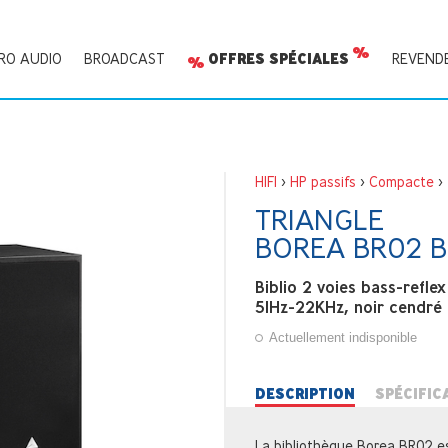
RO AUDIO
BROADCAST
OFFRES SPÉCIALES
REVEND
HIFI
>
HP passifs
>
Compacte
>
TRIANGLE
BOREA BR02 B
Biblio 2 voies bass-refl
51Hz-22KHz, noir cendré
Actuellement indisponible
DESCRIPTION
SPÉCIFIC
La bibliothèque Borea BR02 es