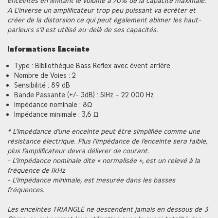
enceintes en limitant le volume à 70% de la capacité maximale.
A L’inverse un amplificateur trop peu puissant va écrêter et
créer de la distorsion ce qui peut également abimer les haut-
parleurs s’il est utilisé au-delà de ses capacités.
Informations Enceinte
Type : Bibliothèque Bass Reflex avec évent arrière
Nombre de Voies : 2
Sensibilité : 89 dB
Bande Passante (+/- 3dB) : 51Hz – 22 000 Hz
Impédance nominale : 8Ω
Impédance minimale : 3,6 Ω
* L’impédance d’une enceinte peut être simplifiée comme une
résistance électrique. Plus l’impédance de l’enceinte sera faible,
plus l’amplificateur devra délivrer de courant.
- L’impédance nominale dite « normalisée », est un relevé à la
fréquence de 1kHz
- L’impédance minimale, est mesurée dans les basses
fréquences.
Les enceintes TRIANGLE ne descendent jamais en dessous de 3