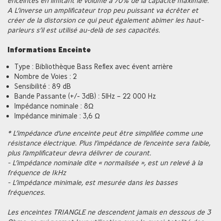
enceintes en limitant le volume à 70% de la capacité maximale.
A L’inverse un amplificateur trop peu puissant va écrêter et
créer de la distorsion ce qui peut également abimer les haut-
parleurs s’il est utilisé au-delà de ses capacités.
Informations Enceinte
Type : Bibliothèque Bass Reflex avec évent arrière
Nombre de Voies : 2
Sensibilité : 89 dB
Bande Passante (+/- 3dB) : 51Hz – 22 000 Hz
Impédance nominale : 8Ω
Impédance minimale : 3,6 Ω
* L’impédance d’une enceinte peut être simplifiée comme une
résistance électrique. Plus l’impédance de l’enceinte sera faible,
plus l’amplificateur devra délivrer de courant.
- L’impédance nominale dite « normalisée », est un relevé à la
fréquence de 1kHz
- L’impédance minimale, est mesurée dans les basses
fréquences.
Les enceintes TRIANGLE ne descendent jamais en dessous de 3