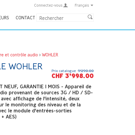
Connectez-vous
Français
EURS
CONTACT
e et contrôle audio
>
WOHLER
LE WOHLER
Prix catalogue
9'290.00
CHF 3'998.00
 NEUF, GARANTIE 1 MOIS - Appareil de
udio provenant de sources 3G / HD / SD-
avec affichage de l'intensité, deux
r le monitoring des niveau et de la
vec le module d'entrées-sorties
 + AES)