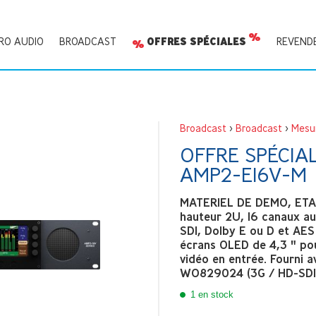
RO AUDIO
BROADCAST
OFFRES SPÉCIALES
REVEND
Broadcast
>
Broadcast
>
Mesur
OFFRE SPÉCIA
AMP2-E16V-M
MATERIEL DE DEMO, ETAT
hauteur 2U, 16 canaux a
SDI, Dolby E ou D et AES 
écrans OLED de 4,3 " pou
vidéo en entrée. Fourni a
WO829024 (3G / HD-SDI
1 en stock