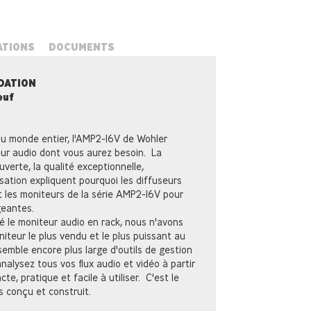
ATIONS
DOCUMENTS
IDATION
euf
du monde entier, l'AMP2-16V de Wohler
teur audio dont vous aurez besoin. La
uverte, la qualité exceptionnelle,
tilisation expliquent pourquoi les diffuseurs
 les moniteurs de la série AMP2-16V pour
geantes.
 le moniteur audio en rack, nous n'avons
niteur le plus vendu et le plus puissant au
mble encore plus large d'outils de gestion
analysez tous vos flux audio et vidéo à partir
te, pratique et facile à utiliser. C'est le
s conçu et construit.