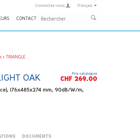
Connectez-vous
Français
EURS
CONTACT
e
>
TRIANGLE
Prix catalogue
LIGHT OAK
CHF 269.00
pièce), 176x485x274 mm, 90dB/W/m,
ATIONS
DOCUMENTS