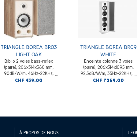
TRIANGLE BOREA BR03
TRIANGLE BOREA BR09
LIGHT OAK
WHITE
Biblio 2 voies bass-reflex
Enceinte colonne 3 voies
(paire), 206x314x380 mm,
(paire), 206x314x1095 mm,
90dB/W/m, 46Hz-22KHz,
92,5dB/W/m, 35Hz-22KHz, 8
chêne clair
Ohms, blanc
CHF 439.00
CHF 1'269.00
À PROPOS DE NOUS
L'ÉQ