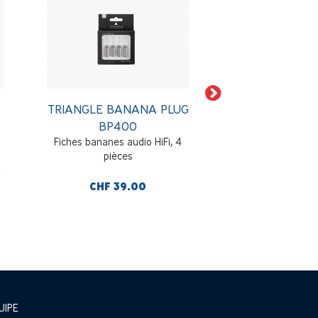
TRIANGLE BANANA PLUG
TRIANGLE OPE
BP400
OS10
Fiches bananes audio HiFi, 4
Bobine de câble en
pièces
au mètre, sectio
mètre
CHF 39.00
CHF 59
UIPE