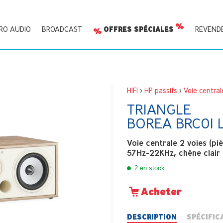
RO AUDIO
BROADCAST
OFFRES SPÉCIALES
REVEND
HIFI
>
HP passifs
>
Voie central
TRIANGLE
BOREA BRC01 
Voie centrale 2 voies (
57Hz-22KHz, chêne clair
2 en stock
Acheter
DESCRIPTION
SPÉCIFIC