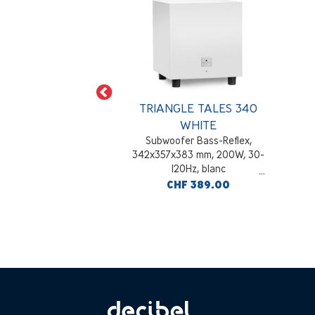
E BOREA BR02
TRIANGLE TALES 340
ALNUT
WHITE
voies bass-reflex
Subwoofer Bass-Reflex,
 174x274x310 mm,
342x357x383 mm, 200W, 30-
51Hz-22KHz, noyer
120Hz, blanc
F 349.00
CHF 389.00